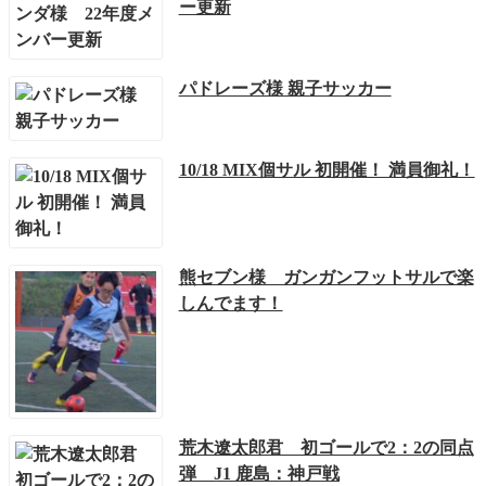
ー更新
パドレーズ様 親子サッカー
10/18 MIX個サル 初開催！ 満員御礼！
熊セブン様 ガンガンフットサルで楽
しんでます！
荒木遼太郎君 初ゴールで2：2の同点
弾 J1 鹿島：神戸戦