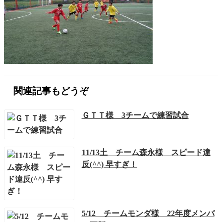
関連記事もどうぞ
ＧＴＴ様 3チームで練習試合
11/13土 チーム森永様 スピード違
反(^^) 早すぎ！
5/12 チームモンダ様 22年度メンバ