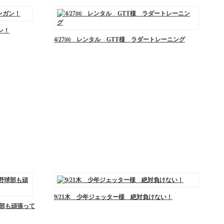
ン！
4/27㈰ レンタル GTT様 ラダートレーニング
9/21木 少年ジェッター様 絶対負けない！
部も頑張って