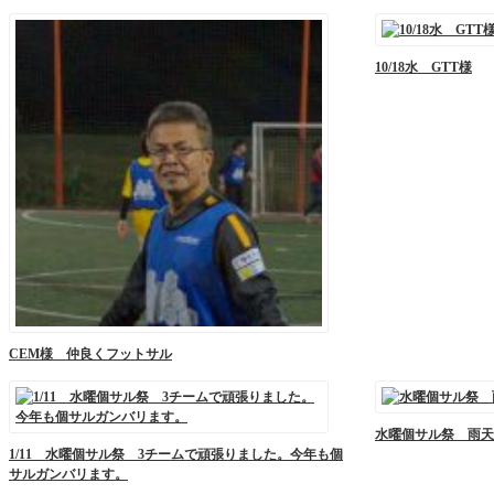
10/18水 GTT様
CEM様 仲良くフットサル
水曜個サル祭 雨天
1/11 水曜個サル祭 3チームで頑張りました。今年も個
サルガンバリます。