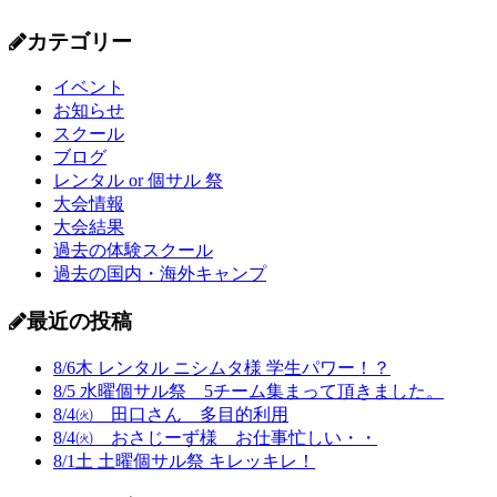
カテゴリー
イベント
お知らせ
スクール
ブログ
レンタル or 個サル 祭
大会情報
大会結果
過去の体験スクール
過去の国内・海外キャンプ
最近の投稿
8/6木 レンタル ニシムタ様 学生パワー！？
8/5 水曜個サル祭 5チーム集まって頂きました。
8/4㈫ 田口さん 多目的利用
8/4㈫ おさじーず様 お仕事忙しい・・
8/1土 土曜個サル祭 キレッキレ！