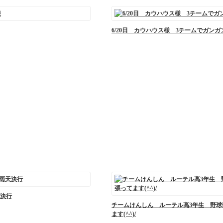
6/20日 カウハウス様 3チームでガンガ
決行
チームけんしん ルーテル高3年生 野球
ます(^^)/