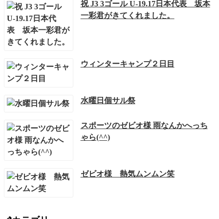
祝 J3 3ゴール U-19.17日本代表 坂本
一彩君がきてくれました。
ウィンターキャンプ２日目
水曜日個サル祭
スポーツのゼビオ様 雨なんかへっち
ゃら(^^)
ゼビオ様 熱気ムンムン笑