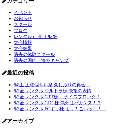
カテゴリー
イベント
お知らせ
スクール
ブログ
レンタル or 個サル 祭
大会情報
大会結果
過去の体験スクール
過去の国内・海外キャンプ
最近の投稿
8/8土 土曜個サル祭 久しぶりの再会！
8/7金 レンタル ウルトラ様 余裕の表情
8/7金 レンタル GTT様 ナイスブロック！
8/7金 レンタル GDC様 気分はバカンス！？
8/7金 レンタル FCポリ様 よし！こいっ！！！
アーカイブ