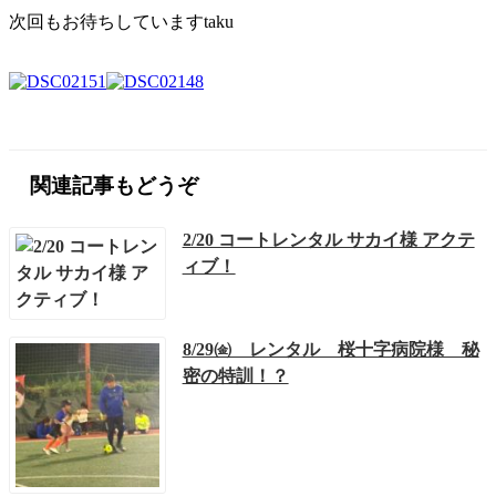
次回もお待ちしていますtaku
関連記事もどうぞ
2/20 コートレンタル サカイ様 アクテ
ィブ！
8/29㈮ レンタル 桜十字病院様 秘
密の特訓！？