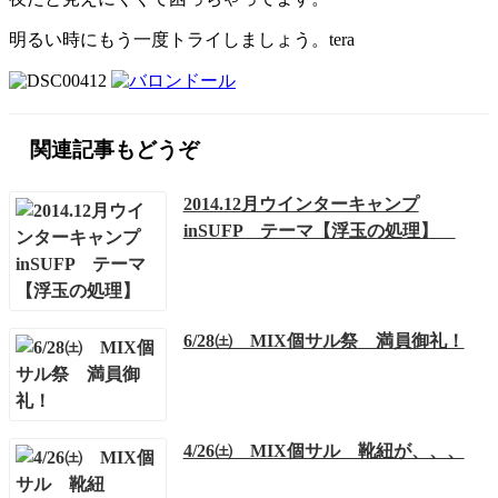
明るい時にもう一度トライしましょう。tera
関連記事もどうぞ
2014.12月ウインターキャンプ
inSUFP テーマ【浮玉の処理】
6/28㈯ MIX個サル祭 満員御礼！
4/26㈯ MIX個サル 靴紐が、、、