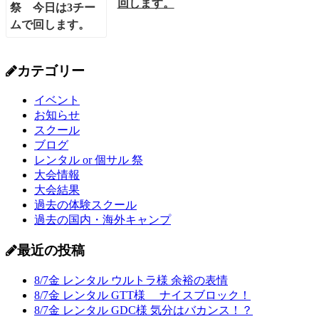
回します。
カテゴリー
イベント
お知らせ
スクール
ブログ
レンタル or 個サル 祭
大会情報
大会結果
過去の体験スクール
過去の国内・海外キャンプ
最近の投稿
8/7金 レンタル ウルトラ様 余裕の表情
8/7金 レンタル GTT様 ナイスブロック！
8/7金 レンタル GDC様 気分はバカンス！？