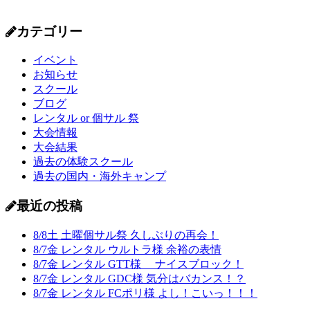
カテゴリー
イベント
お知らせ
スクール
ブログ
レンタル or 個サル 祭
大会情報
大会結果
過去の体験スクール
過去の国内・海外キャンプ
最近の投稿
8/8土 土曜個サル祭 久しぶりの再会！
8/7金 レンタル ウルトラ様 余裕の表情
8/7金 レンタル GTT様 ナイスブロック！
8/7金 レンタル GDC様 気分はバカンス！？
8/7金 レンタル FCポリ様 よし！こいっ！！！