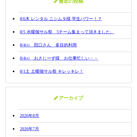
最近の投稿
8/6木 レンタル ニシムタ様 学生パワー！？
8/5 水曜個サル祭 5チーム集まって頂きました。
8/4㈫ 田口さん 多目的利用
8/4㈫ おさじーず様 お仕事忙しい・・
8/1土 土曜個サル祭 キレッキレ！
アーカイブ
2026年8月
2026年7月