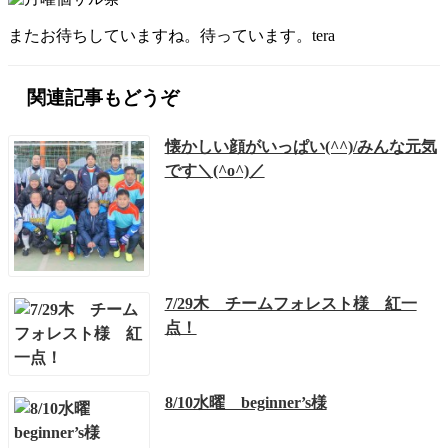
またお待ちしていますね。待っています。tera
関連記事もどうぞ
懐かしい顔がいっぱい(^^)/みんな元気
です＼(^o^)／
7/29木 チームフォレスト様 紅一
点！
8/10水曜 beginner’s様