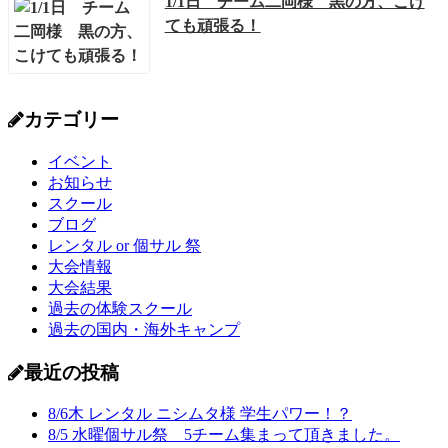
1/1日 チーム二岡様 黒の方、こけ
ても頑張る！
カテゴリー
イベント
お知らせ
スクール
ブログ
レンタル or 個サル 祭
大会情報
大会結果
過去の体験スクール
過去の国内・海外キャンプ
最近の投稿
8/6木 レンタル ニシムタ様 学生パワー！？
8/5 水曜個サル祭 5チーム集まって頂きました。