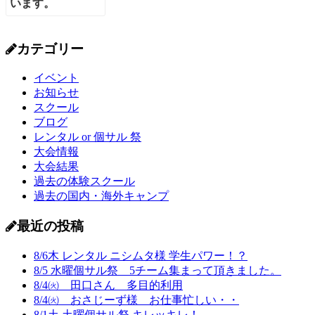
カテゴリー
イベント
お知らせ
スクール
ブログ
レンタル or 個サル 祭
大会情報
大会結果
過去の体験スクール
過去の国内・海外キャンプ
最近の投稿
8/6木 レンタル ニシムタ様 学生パワー！？
8/5 水曜個サル祭 5チーム集まって頂きました。
8/4㈫ 田口さん 多目的利用
8/4㈫ おさじーず様 お仕事忙しい・・
8/1土 土曜個サル祭 キレッキレ！