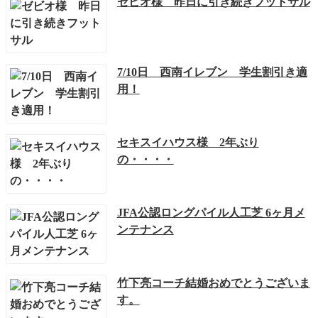
ゼビオ様 昨日に引き続きフットサル
7/10日 西南イレブン 学生割引き適
用！
セキスイハウス様 2年ぶり
の・・・・
JFA公認ロングパイル人工芝 6ヶ月メ
ンテナンス
竹下亮コーチ結婚おめでとうございま
す。