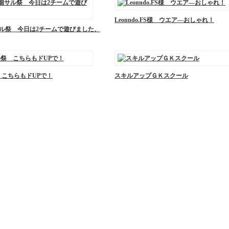
Leonndo.FS様 ウエア―おしゃれ！
個サル祭 今日は2チームで遊びました、
 こちらもドUPで！
スキルアップＧＫスクール