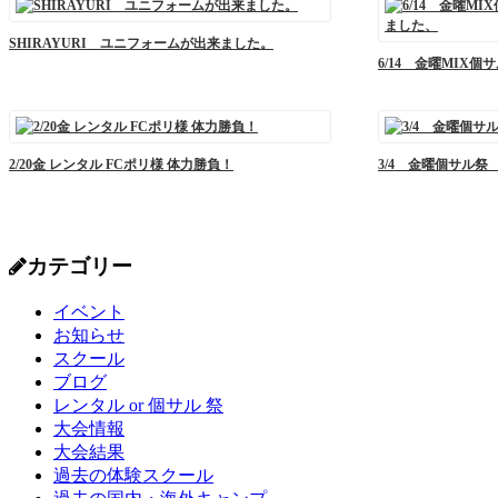
SHIRAYURI ユニフォームが出来ました。
6/14 金曜MIX
2/20金 レンタル FCポリ様 体力勝負！
3/4 金曜個サル祭
カテゴリー
イベント
お知らせ
スクール
ブログ
レンタル or 個サル 祭
大会情報
大会結果
過去の体験スクール