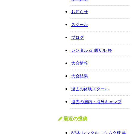
お知らせ
スクール
ブログ
レンタル or 個サル 祭
大会情報
大会結果
過去の体験スクール
過去の国内・海外キャンプ
最近の投稿
8/6木 レンタル ニシムタ様 学