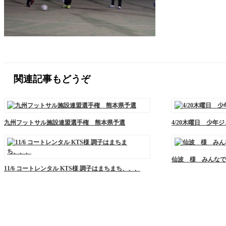
関連記事もどうぞ
九州フットサル施設連盟選手権 熊本県予選
4/20木曜日 少年
仙波 様 みんなで
11/6 コートレンタル KTS様 調子はまちまち、、、