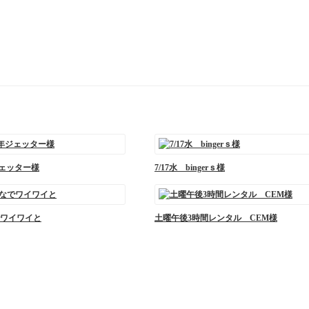
ジェッター様
7/17水 bingerｓ様
ワイワイと
土曜午後3時間レンタル CEM様