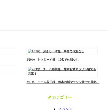
1/20㈫ おさじーず様 10名で休憩なし
2/21水 チーム谷川様 熊本お城マラソン後でも元気！
カテゴリー
イベント