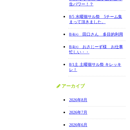
生パワー！？
8/5 水曜個サル祭 5チーム集
まって頂きました。
8/4㈫ 田口さん 多目的利用
8/4㈫ おさじーず様 お仕事
忙しい・・
8/1土 土曜個サル祭 キレッキ
レ！
アーカイブ
2026年8月
2026年7月
2026年6月