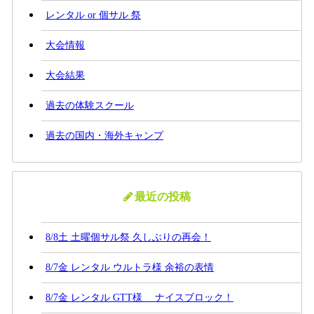
レンタル or 個サル 祭
大会情報
大会結果
過去の体験スクール
過去の国内・海外キャンプ
最近の投稿
8/8土 土曜個サル祭 久しぶりの再会！
8/7金 レンタル ウルトラ様 余裕の表情
8/7金 レンタル GTT様 ナイスブロック！