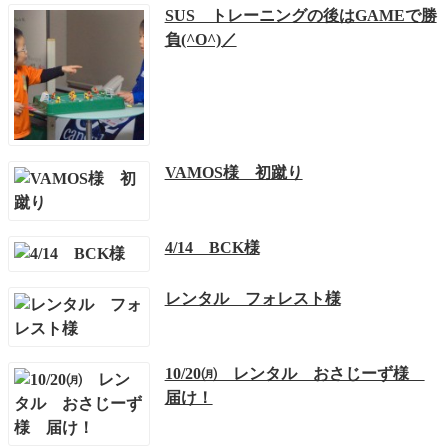
SUS トレーニングの後はGAMEで勝
負(^O^)／
VAMOS様 初蹴り
4/14 BCK様
レンタル フォレスト様
10/20㈪ レンタル おさじーず様
届け！