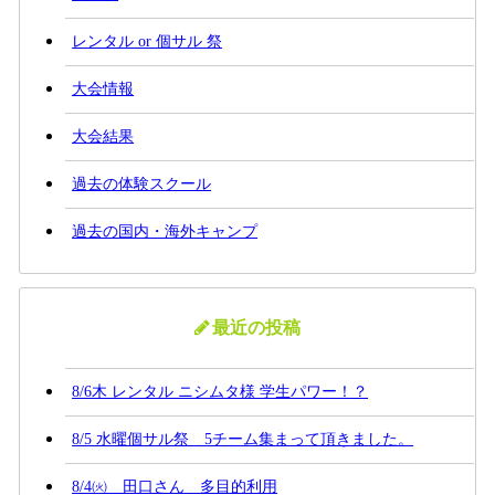
レンタル or 個サル 祭
大会情報
大会結果
過去の体験スクール
過去の国内・海外キャンプ
最近の投稿
8/6木 レンタル ニシムタ様 学生パワー！？
8/5 水曜個サル祭 5チーム集まって頂きました。
8/4㈫ 田口さん 多目的利用