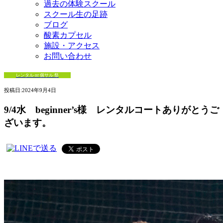
過去の体験スクール
スクール生の足跡
ブログ
酸素カプセル
施設・アクセス
お問い合わせ
レンタル or 個サル 祭
投稿日:
2024年9月4日
9/4水 beginner’s様 レンタルコートありがとうご
ざいます。