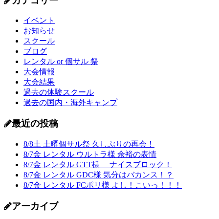
カテゴリー
イベント
お知らせ
スクール
ブログ
レンタル or 個サル 祭
大会情報
大会結果
過去の体験スクール
過去の国内・海外キャンプ
最近の投稿
8/8土 土曜個サル祭 久しぶりの再会！
8/7金 レンタル ウルトラ様 余裕の表情
8/7金 レンタル GTT様 ナイスブロック！
8/7金 レンタル GDC様 気分はバカンス！？
8/7金 レンタル FCポリ様 よし！こいっ！！！
アーカイブ