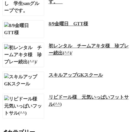
す。
8/9金曜日 GTT様
初レンタル チームアキタ様 珍プレ
ー続出(^^)/
スキルアップGKスクール
リビドール様 元気いっぱいフットサ
ル(^^)