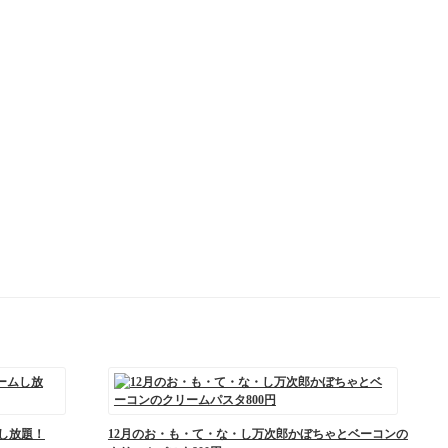
ムし放題！
12月のお・も・て・な・し万次郎かぼちゃとベーコンの