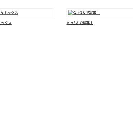
ミックス
久々3人で写真！