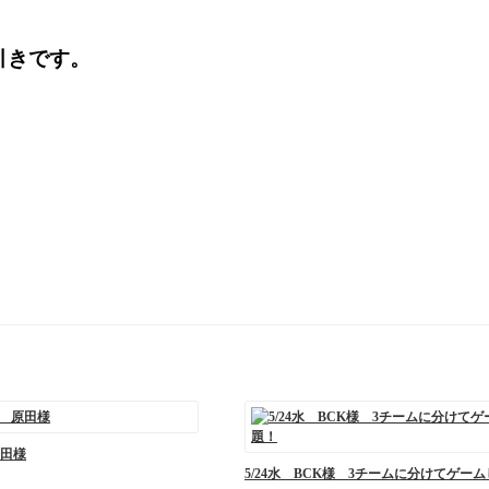
引きです。
田様
5/24水 BCK様 3チームに分けてゲー