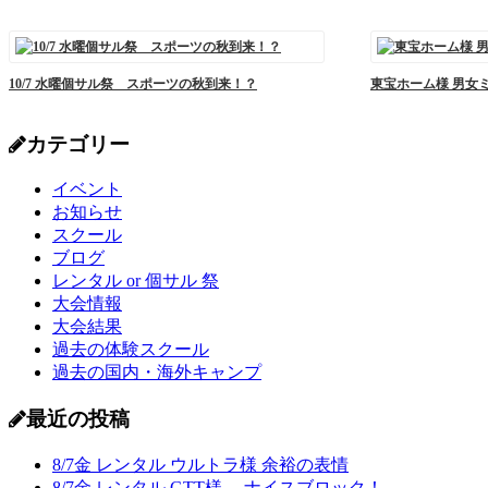
10/7 水曜個サル祭 スポーツの秋到来！？
東宝ホーム様 男女
カテゴリー
イベント
お知らせ
スクール
ブログ
レンタル or 個サル 祭
大会情報
大会結果
過去の体験スクール
過去の国内・海外キャンプ
最近の投稿
8/7金 レンタル ウルトラ様 余裕の表情
8/7金 レンタル GTT様 ナイスブロック！