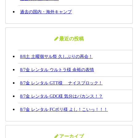
過去の国内・海外キャンプ
最近の投稿
8/8土 土曜個サル祭 久しぶりの再会！
8/7金 レンタル ウルトラ様 余裕の表情
8/7金 レンタル GTT様 ナイスブロック！
8/7金 レンタル GDC様 気分はバカンス！？
8/7金 レンタル FCポリ様 よし！こいっ！！！
アーカイブ