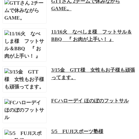
GTTさん 2チームで休みながら
GAME。
11/16火 なべしま様 フットサル＆
BBQ 『 お肉が上手い！ 』
3/15金 GTT様 女性もお子様も頑張
ってます。
FCハローデイ ほのぼのフットサル
5/5 FUJIスポーツ塾様