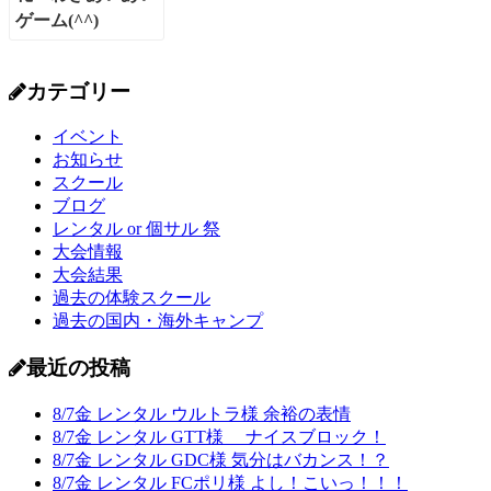
カテゴリー
イベント
お知らせ
スクール
ブログ
レンタル or 個サル 祭
大会情報
大会結果
過去の体験スクール
過去の国内・海外キャンプ
最近の投稿
8/7金 レンタル ウルトラ様 余裕の表情
8/7金 レンタル GTT様 ナイスブロック！
8/7金 レンタル GDC様 気分はバカンス！？
8/7金 レンタル FCポリ様 よし！こいっ！！！