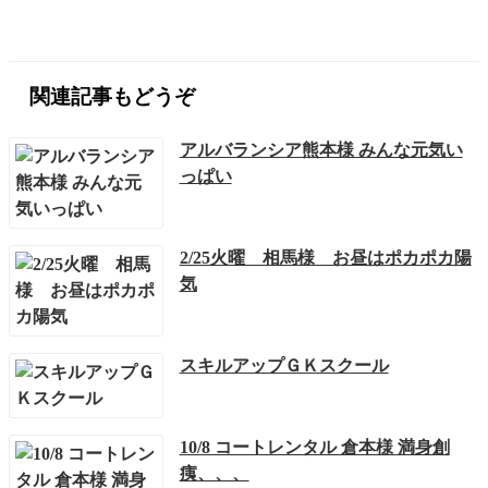
関連記事もどうぞ
アルバランシア熊本様 みんな元気い
っぱい
2/25火曜 相馬様 お昼はポカポカ陽
気
スキルアップＧＫスクール
10/8 コートレンタル 倉本様 満身創
痍、、、