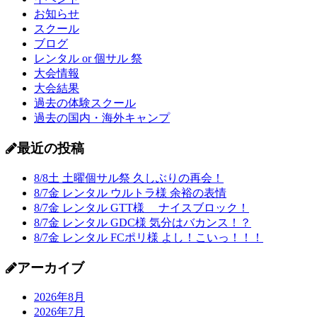
お知らせ
スクール
ブログ
レンタル or 個サル 祭
大会情報
大会結果
過去の体験スクール
過去の国内・海外キャンプ
最近の投稿
8/8土 土曜個サル祭 久しぶりの再会！
8/7金 レンタル ウルトラ様 余裕の表情
8/7金 レンタル GTT様 ナイスブロック！
8/7金 レンタル GDC様 気分はバカンス！？
8/7金 レンタル FCポリ様 よし！こいっ！！！
アーカイブ
2026年8月
2026年7月