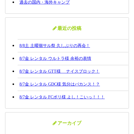
過去の国内・海外キャンプ
最近の投稿
8/8土 土曜個サル祭 久しぶりの再会！
8/7金 レンタル ウルトラ様 余裕の表情
8/7金 レンタル GTT様 ナイスブロック！
8/7金 レンタル GDC様 気分はバカンス！？
8/7金 レンタル FCポリ様 よし！こいっ！！！
アーカイブ