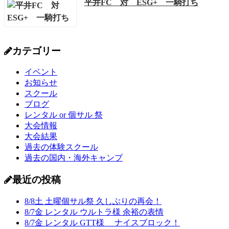
平井FC 対 ESG+ 一騎打ち
カテゴリー
イベント
お知らせ
スクール
ブログ
レンタル or 個サル 祭
大会情報
大会結果
過去の体験スクール
過去の国内・海外キャンプ
最近の投稿
8/8土 土曜個サル祭 久しぶりの再会！
8/7金 レンタル ウルトラ様 余裕の表情
8/7金 レンタル GTT様 ナイスブロック！