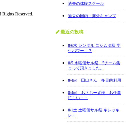
過去の体験スクール
l Rights Reserved.
過去の国内・海外キャンプ
最近の投稿
8/6木 レンタル ニシムタ様 学
生パワー！？
8/5 水曜個サル祭 5チーム集
まって頂きました。
8/4㈫ 田口さん 多目的利用
8/4㈫ おさじーず様 お仕事
忙しい・・
8/1土 土曜個サル祭 キレッキ
レ！