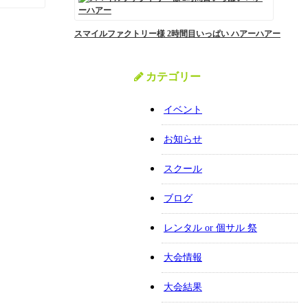
スマイルファクトリー様 2時間目いっぱい ハアーハアー
カテゴリー
イベント
お知らせ
スクール
ブログ
レンタル or 個サル 祭
大会情報
大会結果