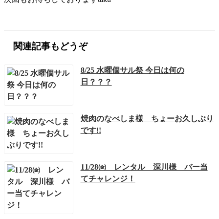
関連記事もどうぞ
8/25 水曜個サル祭 今日は何の
日？？？
焼肉のなべしま様 ちょーお久しぶり
です!!
11/28㈮ レンタル 深川様 バー当
てチャレンジ！