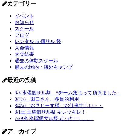
カテゴリー
イベント
お知らせ
スクール
ブログ
レンタル or 個サル 祭
大会情報
大会結果
過去の体験スクール
過去の国内・海外キャンプ
最近の投稿
8/5 水曜個サル祭 5チーム集まって頂きました。
8/4㈫ 田口さん 多目的利用
8/4㈫ おさじーず様 お仕事忙しい・・
8/1土 土曜個サル祭 キレッキレ！
7/29水 水曜個サル祭 走ったー、、、
アーカイブ