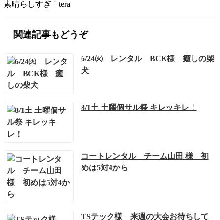
素晴らしすぎ！tera
関連記事もどうぞ
6/24㈫ レンタル BCK様 癒しの柴
犬
8/1土 土曜個サル祭 キレッキレ！
コートレンタル チーム山田 様 初
めは5対4から
TSテック様 来週の大会お待ちして