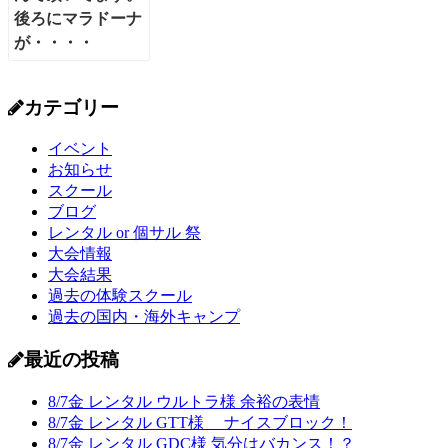
カテゴリー
イベント
お知らせ
スクール
ブログ
レンタル or 個サル 祭
大会情報
大会結果
過去の体験スクール
過去の国内・海外キャンプ
最近の投稿
8/7金 レンタル ウルトラ様 余裕の表情
8/7金 レンタル GTT様 ナイスブロック！
8/7金 レンタル GDC様 気分はバカンス！？