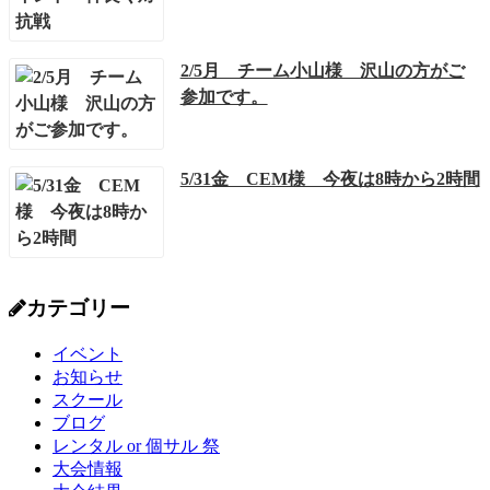
2/5月 チーム小山様 沢山の方がご
参加です。
5/31金 CEM様 今夜は8時から2時間
カテゴリー
イベント
お知らせ
スクール
ブログ
レンタル or 個サル 祭
大会情報