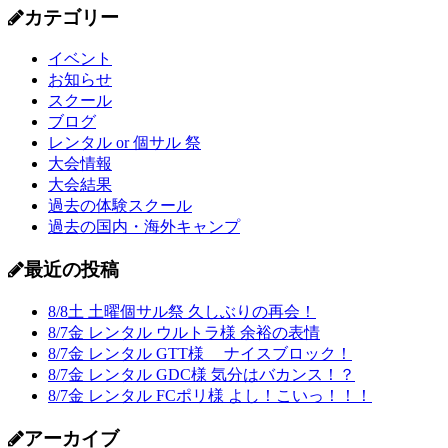
カテゴリー
イベント
お知らせ
スクール
ブログ
レンタル or 個サル 祭
大会情報
大会結果
過去の体験スクール
過去の国内・海外キャンプ
最近の投稿
8/8土 土曜個サル祭 久しぶりの再会！
8/7金 レンタル ウルトラ様 余裕の表情
8/7金 レンタル GTT様 ナイスブロック！
8/7金 レンタル GDC様 気分はバカンス！？
8/7金 レンタル FCポリ様 よし！こいっ！！！
アーカイブ