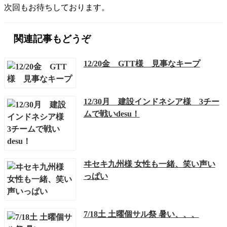
次回もお待ちしております。
関連記事もどうぞ
12/20金 GTT様 見事なキープ
12/30月 建設インドネシア様 3チー
ムで戦いdesu！
ヰセキ九州様 女性も一緒、笑い声い
っぱい
7/18土 土曜個サル祭 暑い、、、