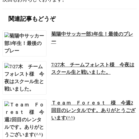
関連記事もどうぞ
菊陽中サッカー部3年生！最後のプレ
ー
7/27木 チームフォレスト様 今夜は
スクール生と戦いました。
Ｔｅａｍ Ｆｏｒｅｓｔ 様 今週2
回目のレンタルです。ありがとうござ
います(^^)