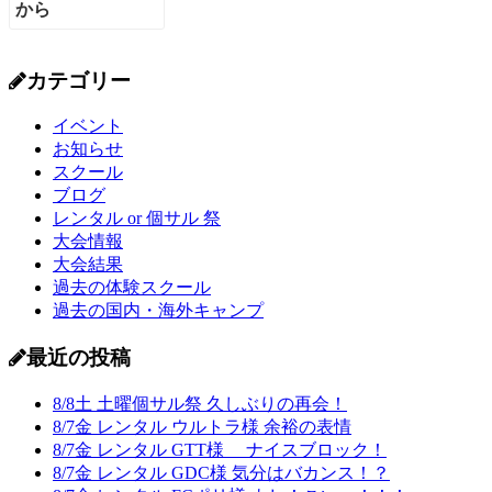
カテゴリー
イベント
お知らせ
スクール
ブログ
レンタル or 個サル 祭
大会情報
大会結果
過去の体験スクール
過去の国内・海外キャンプ
最近の投稿
8/8土 土曜個サル祭 久しぶりの再会！
8/7金 レンタル ウルトラ様 余裕の表情
8/7金 レンタル GTT様 ナイスブロック！
8/7金 レンタル GDC様 気分はバカンス！？