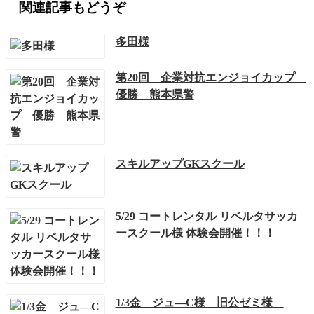
関連記事もどうぞ
多田様
第20回 企業対抗エンジョイカップ
優勝 熊本県警
スキルアップGKスクール
5/29 コートレンタル リベルタサッカ
ースクール様 体験会開催！！！
1/3金 ジュ―C様 旧公ゼミ様