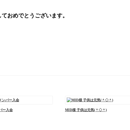
ましておめでとうございます。
ンバー入会
MID様 子供は元気(＾◇＾)