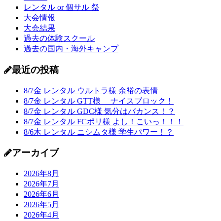
レンタル or 個サル 祭
大会情報
大会結果
過去の体験スクール
過去の国内・海外キャンプ
最近の投稿
8/7金 レンタル ウルトラ様 余裕の表情
8/7金 レンタル GTT様 ナイスブロック！
8/7金 レンタル GDC様 気分はバカンス！？
8/7金 レンタル FCポリ様 よし！こいっ！！！
8/6木 レンタル ニシムタ様 学生パワー！？
アーカイブ
2026年8月
2026年7月
2026年6月
2026年5月
2026年4月