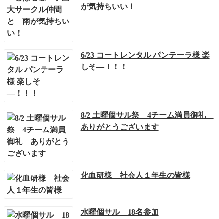
が気持ちいい！
6/23 コートレンタル パンテーラ様 楽
しそ―！！！
8/2 土曜個サル祭 4チーム満員御礼
ありがとうございます
化血研様 社会人１年生の皆様
水曜個サル 18名参加