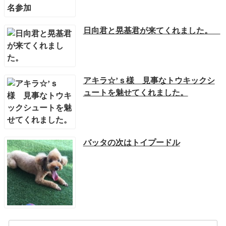
日向君と晃基君が来てくれました。
アキラ☆’ｓ様 見事なトウキックシ
ュートを魅せてくれました。
バッタの次はトイプードル