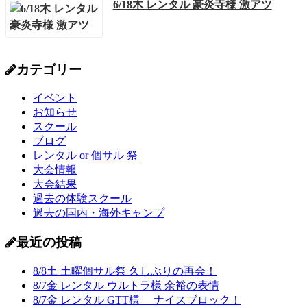
6/18木 レンタル 豪炎寺様 激アツ
カテゴリー
イベント
お知らせ
スクール
ブログ
レンタル or 個サル 祭
大会情報
大会結果
過去の体験スクール
過去の国内・海外キャンプ
最近の投稿
8/8土 土曜個サル祭 久しぶりの再会！
8/7金 レンタル ウルトラ様 余裕の表情
8/7金 レンタル GTT様 ナイスブロック！