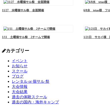
11/27 水曜個サル祭 全面開催
6/8水 tetas様
1/11 土曜個サル祭 2チームで開催
1/21日 サカイ様
カテゴリー
イベント
お知らせ
スクール
ブログ
レンタル or 個サル 祭
大会情報
大会結果
過去の体験スクール
過去の国内・海外キャンプ