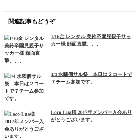
関連記事もどうぞ
1/16金 レンタル 美鈴卒園児親子サッ
カー様 顔面直撃、、、
3/4 水曜個サル祭 本日は２コートで
７チーム参加です。
Loco-Lua様 2017年メンバー入会あり
がとうございます。