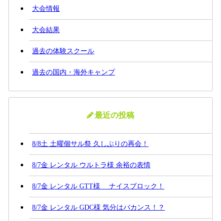
大会情報
大会結果
過去の体験スクール
過去の国内・海外キャンプ
最近の投稿
8/8土 土曜個サル祭 久しぶりの再会！
8/7金 レンタル ウルトラ様 余裕の表情
8/7金 レンタル GTT様 ナイスブロック！
8/7金 レンタル GDC様 気分はバカンス！？