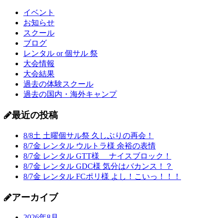
イベント
お知らせ
スクール
ブログ
レンタル or 個サル 祭
大会情報
大会結果
過去の体験スクール
過去の国内・海外キャンプ
最近の投稿
8/8土 土曜個サル祭 久しぶりの再会！
8/7金 レンタル ウルトラ様 余裕の表情
8/7金 レンタル GTT様 ナイスブロック！
8/7金 レンタル GDC様 気分はバカンス！？
8/7金 レンタル FCポリ様 よし！こいっ！！！
アーカイブ
2026年8月