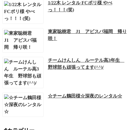
1/22木 レンタル FCポリ様 やべ
っ！！！(笑)
東家聡樹君 J1 アビスパ福岡 帰り
咲！
チームけんしん ルーテル高3年生
野球部も頑張ってます(^^)/
☆チーム鶴田様☆深夜のレンタル☆