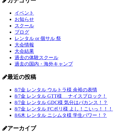
カテゴリー
イベント
お知らせ
スクール
ブログ
レンタル or 個サル 祭
大会情報
大会結果
過去の体験スクール
過去の国内・海外キャンプ
最近の投稿
8/7金 レンタル ウルトラ様 余裕の表情
8/7金 レンタル GTT様 ナイスブロック！
8/7金 レンタル GDC様 気分はバカンス！？
8/7金 レンタル FCポリ様 よし！こいっ！！！
8/6木 レンタル ニシムタ様 学生パワー！？
アーカイブ