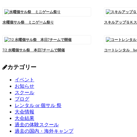
水曜個サル祭 ミニゲーム祭り
スキルアップＧＫス
7/2 水曜個サル祭 本日7チームで開催
コートレンタル begi
カテゴリー
イベント
お知らせ
スクール
ブログ
レンタル or 個サル 祭
大会情報
大会結果
過去の体験スクール
過去の国内・海外キャンプ