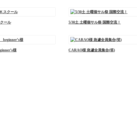
クール
5/30土 土曜個サル祭 国際交流！
nner’s様
CARAO様 急遽全員集合(笑)