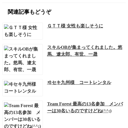
関連記事もどうぞ
ＧＴＴ様 女性も楽しそうに
スキルOBが集まってくれました。悠
馬、遼太郎、有世、一晟
ヰセキ九州様 コートレンタル
Team Forest 最高の13名参加 メンバ
ーは30名いるのですけどね(^^;)