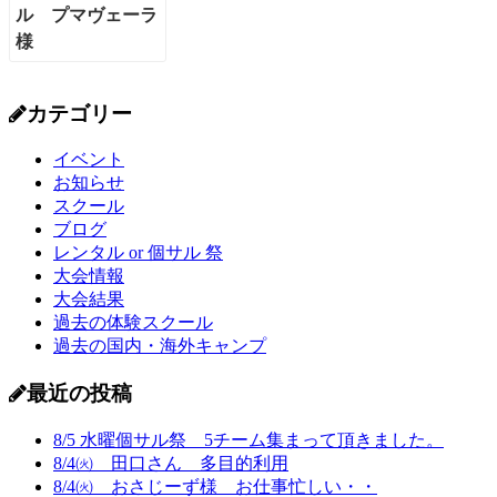
カテゴリー
イベント
お知らせ
スクール
ブログ
レンタル or 個サル 祭
大会情報
大会結果
過去の体験スクール
過去の国内・海外キャンプ
最近の投稿
8/5 水曜個サル祭 5チーム集まって頂きました。
8/4㈫ 田口さん 多目的利用
8/4㈫ おさじーず様 お仕事忙しい・・