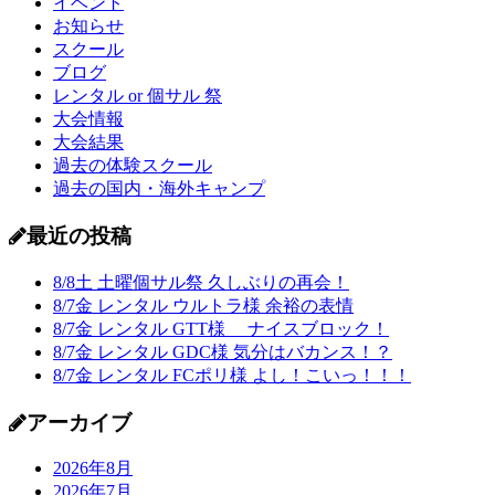
イベント
お知らせ
スクール
ブログ
レンタル or 個サル 祭
大会情報
大会結果
過去の体験スクール
過去の国内・海外キャンプ
最近の投稿
8/8土 土曜個サル祭 久しぶりの再会！
8/7金 レンタル ウルトラ様 余裕の表情
8/7金 レンタル GTT様 ナイスブロック！
8/7金 レンタル GDC様 気分はバカンス！？
8/7金 レンタル FCポリ様 よし！こいっ！！！
アーカイブ
2026年8月
2026年7月