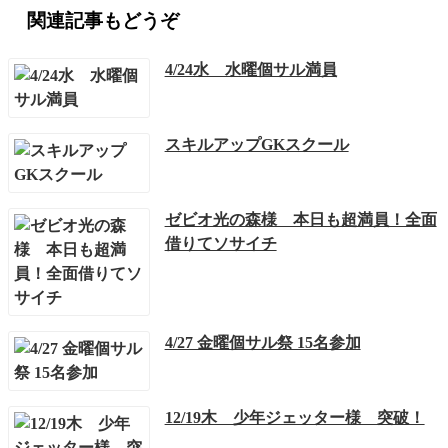
関連記事もどうぞ
4/24水 水曜個サル満員
スキルアップGKスクール
ゼビオ光の森様 本日も超満員！全面
借りてソサイチ
4/27 金曜個サル祭 15名参加
12/19木 少年ジェッター様 突破！