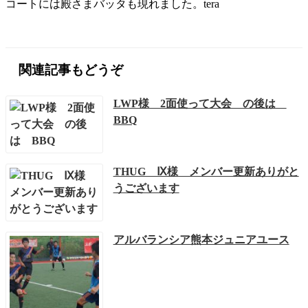
コートには殿さまバッタも現れました。tera
関連記事もどうぞ
LWP様 2面使って大会 の後は
BBQ
THUG Ⅸ様 メンバー更新ありがと
うございます
アルバランシア熊本ジュニアユース