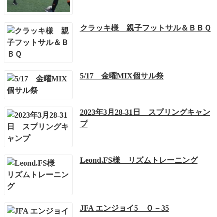
クラッキ様 親子フットサル＆ＢＢＱ
5/17 金曜MIX個サル祭
2023年3月28-31日 スプリングキャン
プ
Leond.FS様 リズムトレーニング
JFA エンジョイ5 Ｏ－35