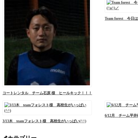
Team forest 
コートレンタル チーム石原 様 ヒールキック！！！
6/12月 チーム平
3/13木 teamフォレスト様 高校生がいっぱい(^^)