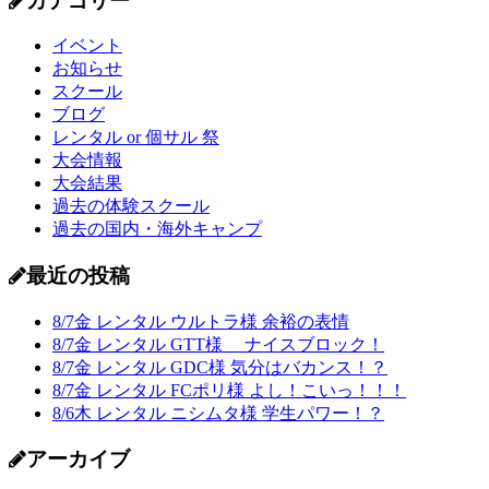
カテゴリー
イベント
お知らせ
スクール
ブログ
レンタル or 個サル 祭
大会情報
大会結果
過去の体験スクール
過去の国内・海外キャンプ
最近の投稿
8/7金 レンタル ウルトラ様 余裕の表情
8/7金 レンタル GTT様 ナイスブロック！
8/7金 レンタル GDC様 気分はバカンス！？
8/7金 レンタル FCポリ様 よし！こいっ！！！
8/6木 レンタル ニシムタ様 学生パワー！？
アーカイブ