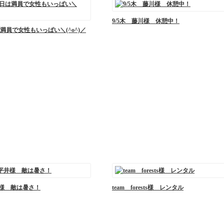
9/5木 藤川様 休憩中！
今日は満員で女性もいっぱい＼(^o^)／
井様 敵は暑さ！
team forests様 レンタル