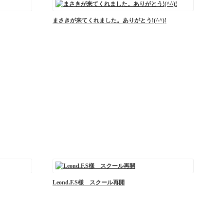
まさきが来てくれました。ありがとう!(^^)!
Leond.F.S様 スクール再開