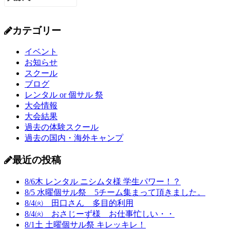
カテゴリー
イベント
お知らせ
スクール
ブログ
レンタル or 個サル 祭
大会情報
大会結果
過去の体験スクール
過去の国内・海外キャンプ
最近の投稿
8/6木 レンタル ニシムタ様 学生パワー！？
8/5 水曜個サル祭 5チーム集まって頂きました。
8/4㈫ 田口さん 多目的利用
8/4㈫ おさじーず様 お仕事忙しい・・
8/1土 土曜個サル祭 キレッキレ！