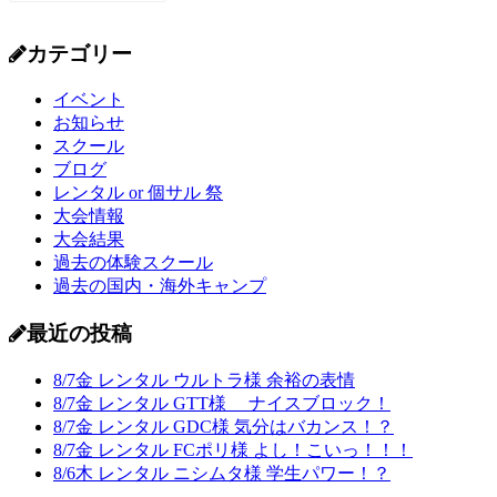
カテゴリー
イベント
お知らせ
スクール
ブログ
レンタル or 個サル 祭
大会情報
大会結果
過去の体験スクール
過去の国内・海外キャンプ
最近の投稿
8/7金 レンタル ウルトラ様 余裕の表情
8/7金 レンタル GTT様 ナイスブロック！
8/7金 レンタル GDC様 気分はバカンス！？
8/7金 レンタル FCポリ様 よし！こいっ！！！
8/6木 レンタル ニシムタ様 学生パワー！？