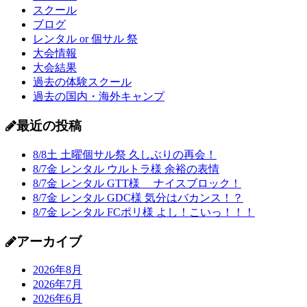
スクール
ブログ
レンタル or 個サル 祭
大会情報
大会結果
過去の体験スクール
過去の国内・海外キャンプ
最近の投稿
8/8土 土曜個サル祭 久しぶりの再会！
8/7金 レンタル ウルトラ様 余裕の表情
8/7金 レンタル GTT様 ナイスブロック！
8/7金 レンタル GDC様 気分はバカンス！？
8/7金 レンタル FCポリ様 よし！こいっ！！！
アーカイブ
2026年8月
2026年7月
2026年6月