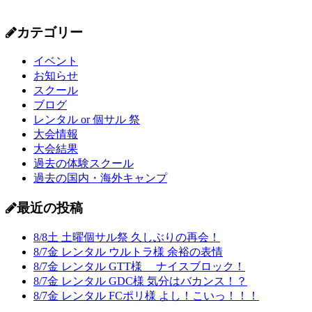
カテゴリー
イベント
お知らせ
スクール
ブログ
レンタル or 個サル 祭
大会情報
大会結果
過去の体験スクール
過去の国内・海外キャンプ
最近の投稿
8/8土 土曜個サル祭 久しぶりの再会！
8/7金 レンタル ウルトラ様 余裕の表情
8/7金 レンタル GTT様 ナイスブロック！
8/7金 レンタル GDC様 気分はバカンス！？
8/7金 レンタル FCポリ様 よし！こいっ！！！