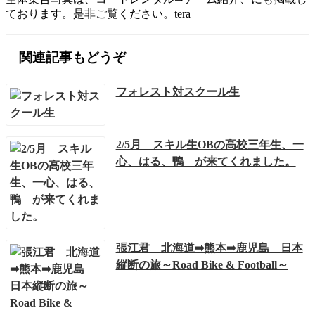
ております。是非ご覧ください。tera
関連記事もどうぞ
フォレスト対スクール生
2/5月 スキル生OBの高校三年生、一
心、はる、鴨 が来てくれました。
張江君 北海道➡熊本➡鹿児島 日本
縦断の旅～Road Bike & Football～