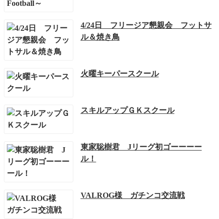
4/24日 フリージア懇親会 フットサ
ル＆焼き鳥
火曜キーパースクール
スキルアップＧＫスクール
東家聡樹君 Jリーグ初ゴーーーー
ル！
VALROG様 ガチンコ交流戦