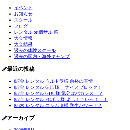
イベント
お知らせ
スクール
ブログ
レンタル or 個サル 祭
大会情報
大会結果
過去の体験スクール
過去の国内・海外キャンプ
最近の投稿
8/7金 レンタル ウルトラ様 余裕の表情
8/7金 レンタル GTT様 ナイスブロック！
8/7金 レンタル GDC様 気分はバカンス！？
8/7金 レンタル FCポリ様 よし！こいっ！！！
8/6木 レンタル ニシムタ様 学生パワー！？
アーカイブ
2026年8月