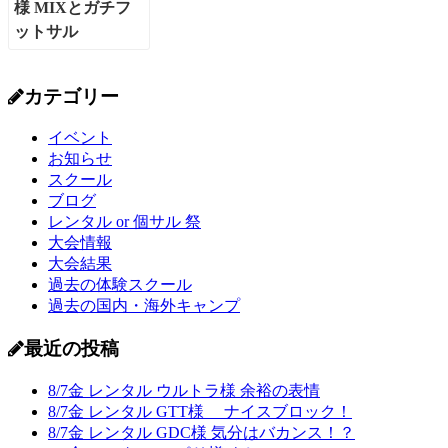
カテゴリー
イベント
お知らせ
スクール
ブログ
レンタル or 個サル 祭
大会情報
大会結果
過去の体験スクール
過去の国内・海外キャンプ
最近の投稿
8/7金 レンタル ウルトラ様 余裕の表情
8/7金 レンタル GTT様 ナイスブロック！
8/7金 レンタル GDC様 気分はバカンス！？