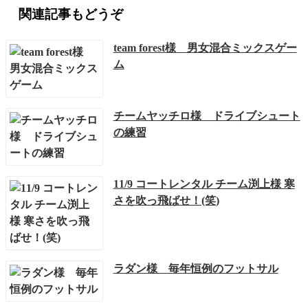
関連記事もどうぞ
team forest様 男女混合ミックスゲー
ム
チームヤッチロ様 ドライブシュート
の練習
11/9 コートレンタル チーム渕上様 寒
さを吹っ飛ばせ！(笑)
ラダン様 毎年恒例のフットサル