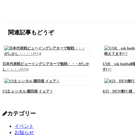
関連記事もどうぞ
日本代表戦ビューイングシアターで観戦・・・がしか
1/3火 ssk foo
し・・・・(^^;)
す(^^
1/3土 レンタル 園田様 イェア！
4/23 DEN僧FC
カテゴリー
イベント
お知らせ