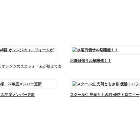
水曜日個サル祭開催！！
tball様 オレンジのユニフォームが映えてま
様 22年度メンバー更新
スクール生 光岡ともき君 優勝トロフィー