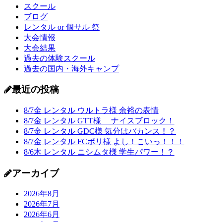
スクール
ブログ
レンタル or 個サル 祭
大会情報
大会結果
過去の体験スクール
過去の国内・海外キャンプ
最近の投稿
8/7金 レンタル ウルトラ様 余裕の表情
8/7金 レンタル GTT様 ナイスブロック！
8/7金 レンタル GDC様 気分はバカンス！？
8/7金 レンタル FCポリ様 よし！こいっ！！！
8/6木 レンタル ニシムタ様 学生パワー！？
アーカイブ
2026年8月
2026年7月
2026年6月