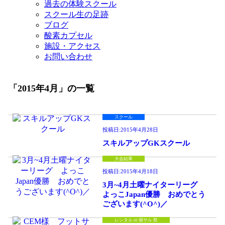
過去の体験スクール
スクール生の足跡
ブログ
酸素カプセル
施設・アクセス
お問い合わせ
「2015年4月」の一覧
スクール
投稿日:
2015年4月28日
スキルアップGKスクール
大会結果
投稿日:
2015年4月18日
3月~4月土曜ナイターリーグ
よっこJapan優勝 おめでとう
ございます(^O^)／
レンタル or 個サル 祭