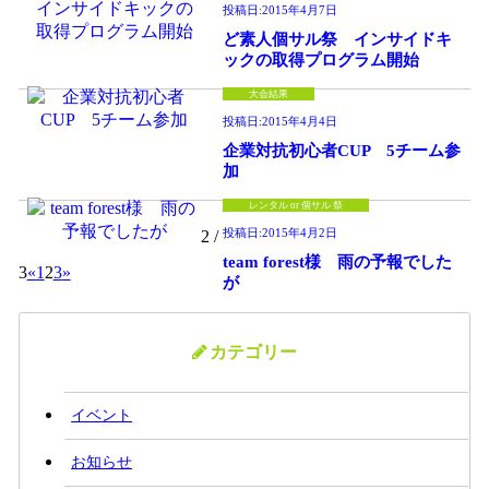
投稿日:
2015年4月7日
ど素人個サル祭 インサイドキ
ックの取得プログラム開始
大会結果
投稿日:
2015年4月4日
企業対抗初心者CUP 5チーム参
加
レンタル or 個サル 祭
投稿日:
2015年4月2日
2 /
team forest様 雨の予報でした
3
«
1
2
3
»
が
カテゴリー
イベント
お知らせ