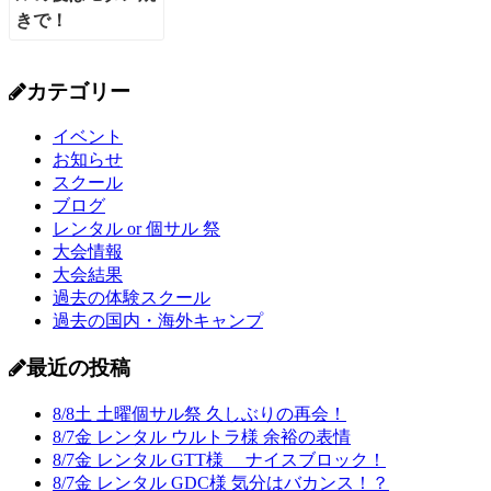
カテゴリー
イベント
お知らせ
スクール
ブログ
レンタル or 個サル 祭
大会情報
大会結果
過去の体験スクール
過去の国内・海外キャンプ
最近の投稿
8/8土 土曜個サル祭 久しぶりの再会！
8/7金 レンタル ウルトラ様 余裕の表情
8/7金 レンタル GTT様 ナイスブロック！
8/7金 レンタル GDC様 気分はバカンス！？