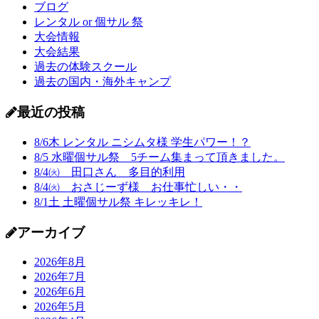
ブログ
レンタル or 個サル 祭
大会情報
大会結果
過去の体験スクール
過去の国内・海外キャンプ
最近の投稿
8/6木 レンタル ニシムタ様 学生パワー！？
8/5 水曜個サル祭 5チーム集まって頂きました。
8/4㈫ 田口さん 多目的利用
8/4㈫ おさじーず様 お仕事忙しい・・
8/1土 土曜個サル祭 キレッキレ！
アーカイブ
2026年8月
2026年7月
2026年6月
2026年5月