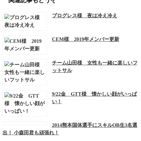
関連記事もどうぞ
プログレス様 夜は冷え冷え
CEM様 2019年メンバー更新
チーム山田様 女性も一緒に楽しいフ
ットサル
9/22金 GTT様 懐かしい顔がいっぱ
い！
2014熊本国体選手にスキルOB生3名選
出！ 小森田君も頑張れ！